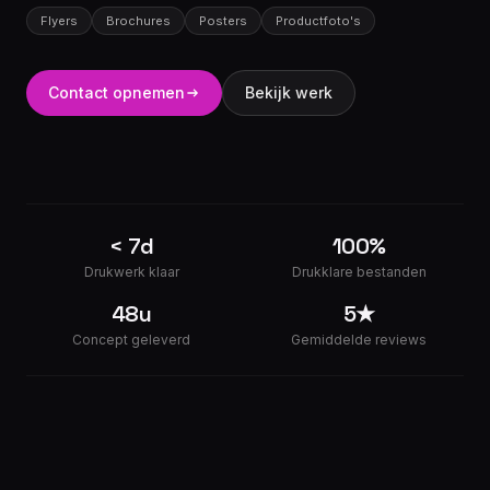
Flyers
Brochures
Posters
Productfoto's
Contact opnemen
Bekijk werk
< 7d
100%
Drukwerk klaar
Drukklare bestanden
48u
5★
Concept geleverd
Gemiddelde reviews